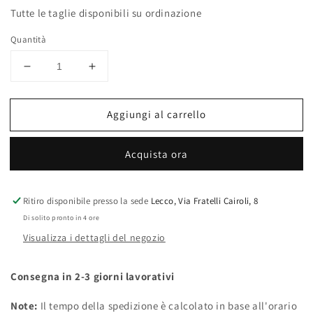
Tutte le taglie disponibili su ordinazione
Quantità
Diminuisci
Aumenta
quantità
quantità
per
per
Aggiungi al carrello
Nike
Nike
SB
SB
Dunk
Dunk
Acquista ora
Low
Low
Tightbooth
Tightbooth
Ritiro disponibile presso la sede
Lecco, Via Fratelli Cairoli, 8
Di solito pronto in 4 ore
Visualizza i dettagli del negozio
Consegna in 2-3 giorni lavorativi
Note:
Il tempo della spedizione è calcolato in base all'orario