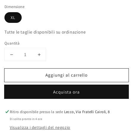
listino
vendita
Dimensione
XL
Tutte le taglie disponibili su ordinazione
Quantità
Diminuisci
Aumenta
quantità
quantità
per
per
Aggiungi al carrello
Project
Project
X
X
Paris
Paris
Acquista ora
Denim
Denim
Ritiro disponibile presso la sede
Lecco, Via Fratelli Cairoli, 8
Di solito pronto in 4 ore
Visualizza i dettagli del negozio