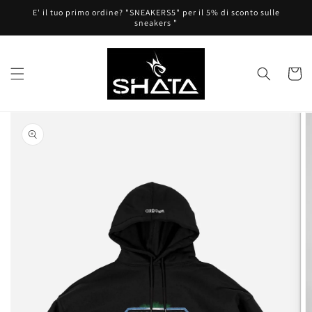
Vai
E' il tuo primo ordine? "SNEAKERS5" per il 5% di sconto sulle
direttamente
sneakers "
ai contenuti
Carrell
Passa alle
informazioni
sul prodotto