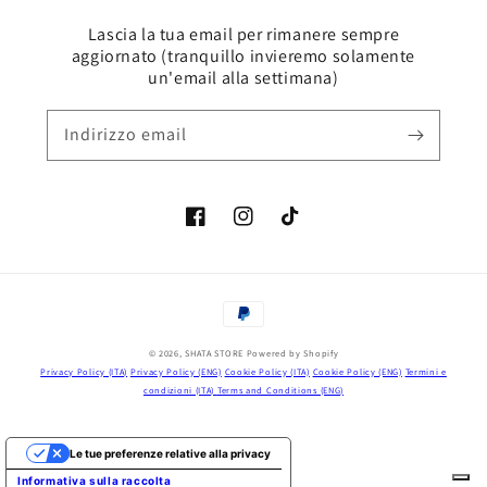
Lascia la tua email per rimanere sempre
aggiornato (tranquillo invieremo solamente
un'email alla settimana)
Indirizzo email
Facebook
Instagram
TikTok
Metodi
di
© 2026,
SHATA STORE
Powered by Shopify
pagamento
Privacy Policy (ITA)
Privacy Policy (ENG)
Cookie Policy (ITA)
Cookie Policy (ENG)
Termini e
condizioni (ITA)
Terms and Conditions (ENG)
Le tue preferenze relative alla privacy
Informativa sulla raccolta